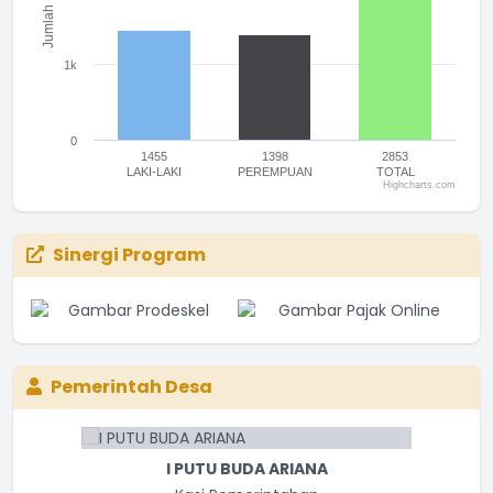
Jumlah
1k
0
1455
1398
2853
LAKI-LAKI
PEREMPUAN
TOTAL
Highcharts.com
End of interactive chart.
Sinergi Program
Pemerintah Desa
I PUTU BUDA ARIANA