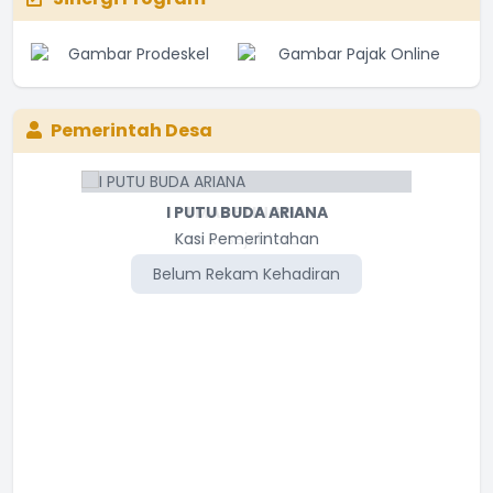
Pemerintah Desa
I PUTU BUDA ARIANA
I MADE LINGGA
Kasi Kesejahteraan
Kasi Pemerintahan
Belum Rekam Kehadiran
Belum Rekam Kehadiran