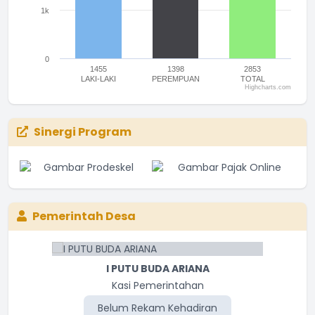
1k
0
1455
1398
2853
LAKI-LAKI
PEREMPUAN
TOTAL
Highcharts.com
End of interactive chart.
Sinergi Program
Pemerintah Desa
I PUTU BUDA ARIANA
I MADE LINGGA
Kasi Kesejahteraan
Kasi Pemerintahan
Belum Rekam Kehadiran
Belum Rekam Kehadiran