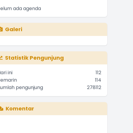
Belum ada agenda
Galeri
Statistik Pengunjung
ari ini
112
Kemarin
114
Jumlah pengunjung
278112
Komentar