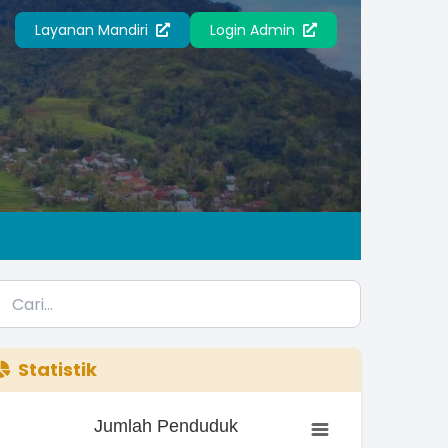
Layanan Mandiri
Login Admin
Statistik
Jumlah Penduduk
Jumlah Penduduk
ar chart with 3 bars.