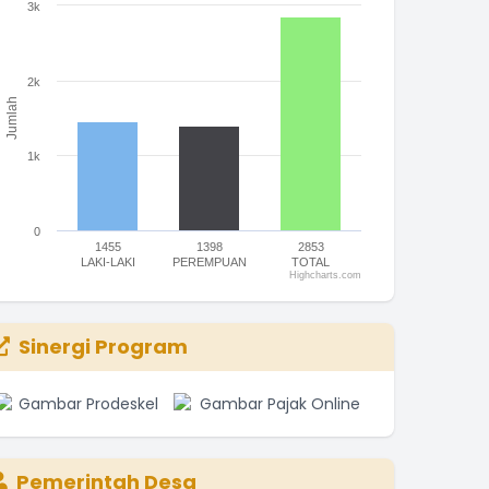
3k
he chart has 1 X axis displaying categories.
he chart has 1 Y axis displaying Jumlah. Range: 0 to 3000.
2k
Jumlah
1k
0
1455
1398
2853
LAKI-LAKI
PEREMPUAN
TOTAL
Highcharts.com
nd of interactive chart.
Sinergi Program
Pemerintah Desa