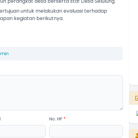
ruh perangkat desa berserta staf Desa Selulung.
T
ertujuan untuk melakukan evaluasi terhadap
T
iapan kegiatan berikutnya.
dmin
E
l
No. HP
*