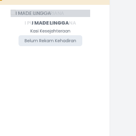
I MADE LINGGA
Kasi Kesejahteraan
Belum Rekam Kehadiran
Be